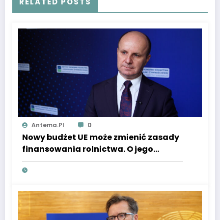
RELATED POSTS
Antema.pl
0
Nowy budżet UE może zmienić zasady
finansowania rolnictwa. O jego
skuteczności zdecyduje nie tylko pula
środków, ale i priorytety