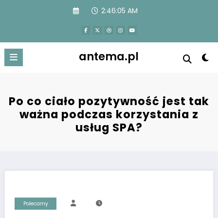
Przejdź
2:46:06 AM
do
treści
antema.pl
Po co ciało pozytywność jest tak
ważna podczas korzystania z
usług SPA?
Polecamy