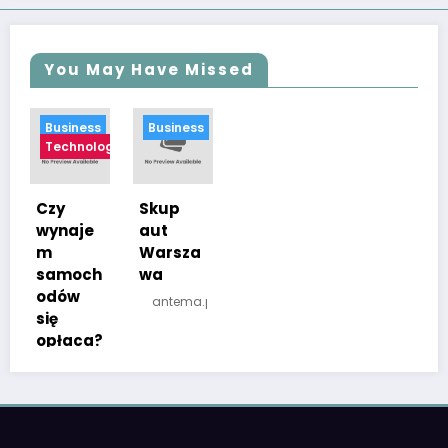
You May Have Missed
Business
Business
Technology
Czy
Skup
wynaje
aut
m
Warsza
samoch
wa
odów
antema.pl
się
opłaca?
antema.pl