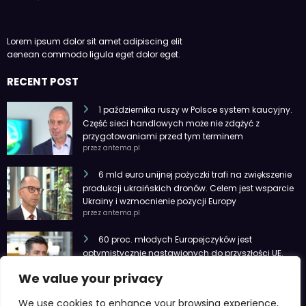
Lorem ipsum dolor sit amet adipiscing elit
aenean commodo ligula eget dolor eget.
RECENT POST
1 października ruszy w Polsce system kaucyjny.
Część sieci handlowych może nie zdążyć z
przygotowaniami przed tym terminem
przez antema.pl
6 mld euro unijnej pożyczki trafi na zwiększenie
produkcji ukraińskich dronów. Celem jest wsparcie
Ukrainy i wzmocnienie pozycji Europy
przez antema.pl
60 proc. młodych Europejczyków jest
optymistycznie nastawionych do przyszłości UE.
Chcą mieć udział w kształtowaniu jej polityk
We value your privacy
przez antema.pl
We use cookies to enhance your browsing experience,
BROWSE BY TAG