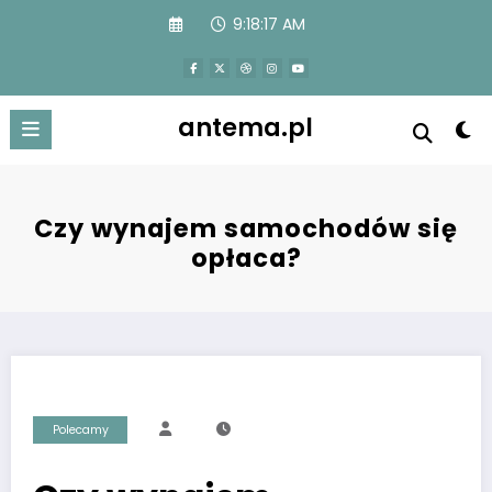
Przejdź
9:18:18 AM
do
treści
antema.pl
Czy wynajem samochodów się
opłaca?
Polecamy