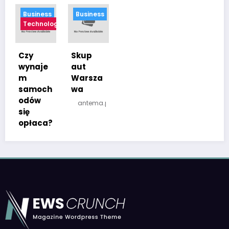
Business
Business
Technology
Czy
Skup
wynaje
aut
m
Warsza
samoch
wa
odów
antema.pl
się
opłaca?
antema.pl