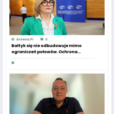
Antema.pl
0
Bałtyk się nie odbudowuje mimo
ograniczeń połowów. Ochrona
ekosystemu powinna iść w parze ze
wsparciem dla rybaków